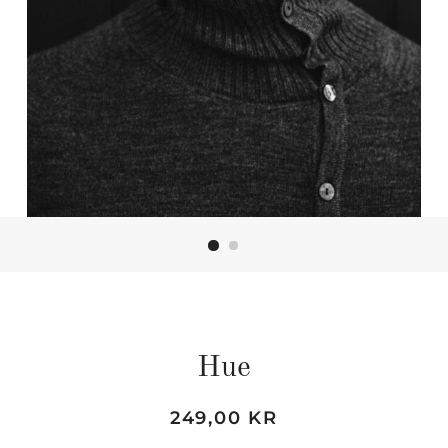
Hue
Normal
Udsalgspris
249,00 KR
pris